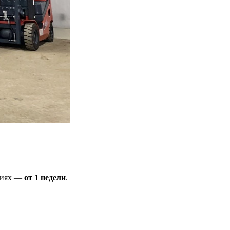
овиях —
от 1 недели
.