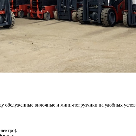
нду обслуженные вилочные и мини‑погрузчики на удобных усл
лектро).
ёмники.