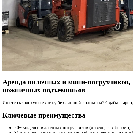
Аренда вилочных и мини‑погрузчиков,
ножничных подъёмников
Ищете складскую технику без лишней волокиты? Сдаём в аре
Ключевые преимущества
20+ моделей вилочных погрузчиков (дизель, газ, бензин, э
Мини‑погрузчики для сложных работ и ножничные подъ