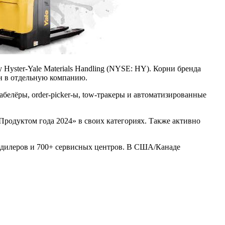
yster‑Yale Materials Handling (NYSE: HY). Корни бренда
ен в отдельную компанию.
абелёры, order‑picker‑ы, tow‑тракеры и автоматизированные
Продуктом года 2024» в своих категориях. Также активно
ых дилеров и 700+ сервисных центров. В США/Канаде