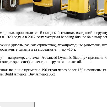
ировых производителей складской техники, входящий в группу H
 в 1920 году, а в 2012 году материал handling бизнес был выдел
ики (дизель, газ, электричество), узкопроходные рич‑траки, шт
росегменте, дизель‑/газ‑модельные — до ≈16 т.
 — например, система «Advanced Dynamic Stability» признана «
оператор‑ассист) и электропогрузчики на литий‑ионе.
e, охватывающие примерно 190 стран через более 150 независим
м Build America, Buy America Act.