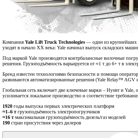
Компания
Yale Lift Truck Technologies
— один из крупнейших м
уходят в начало XX века: Yale начинал выпуск складских машин
Под маркой Yale производятся контрбалансные вилочные погрузч
решения. Грузоподъёмность варьируется от ≈1 т до 6+ т в элект
Бренд известен технологиями безопасности и помощи оператору
развиваются автоматизированные решения (Yale Relay™ AGV и 
Глобальная сеть включает две ключевые марки – Hyster и Yal
усиливается локальное производство и соответствие требования
1920
годы выпуска первых электрических платформ
≈1–6 т
грузоподъёмность электропогрузчиков
≈16 т
максимальная грузоподъёмность дизель/газ моделей
190
стран присутствия через дилеров