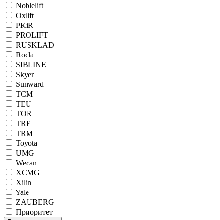
Noblelift
Oxlift
PKiR
PROLIFT
RUSKLAD
Rocla
SIBLINE
Skyer
Sunward
TCM
TEU
TOR
TRF
TRM
Toyota
UMG
Wecan
XCMG
Xilin
Yale
ZAUBERG
Приоритет