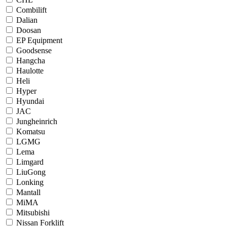
Combilift
Dalian
Doosan
EP Equipment
Goodsense
Hangcha
Haulotte
Heli
Hyper
Hyundai
JAC
Jungheinrich
Komatsu
LGMG
Lema
Limgard
LiuGong
Lonking
Mantall
MiMA
Mitsubishi
Nissan Forklift