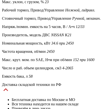
Макс. уклон, с грузом, %
23
Рабочий тормоз, Привод/Управление
Ножной, гидравл.
Стояночный тормоз, Привод/Управление
Ручной, механич.
Напряж./номин. емкость на 5 часов, В / А•ч
12/33
Производитель, модель ДВС
NISSAN К21
Номинальная мощность, кВт
34.6 при 2450
Частота вращения, об/мин
2450
Макс. крут. мом. пo SAE, Н•м при об/мин
152 при 1600
Число и раб. объем цилиндров, см3
4-2065
Емкость бака, л
58
Доставка складской техники по РФ
Бесплатная доставка по Москве и МО
Вся техника находится на нашем складе
Привезём в день заказа